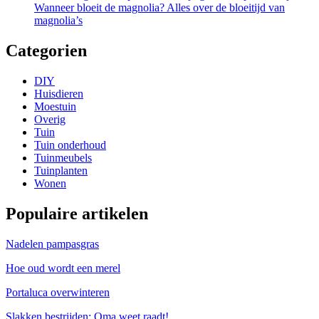
Wanneer bloeit de magnolia? Alles over de bloeitijd van
magnolia’s
Categorien
DIY
Huisdieren
Moestuin
Overig
Tuin
Tuin onderhoud
Tuinmeubels
Tuinplanten
Wonen
Populaire artikelen
Nadelen pampasgras
Hoe oud wordt een merel
Portaluca overwinteren
Slakken bestrijden: Oma weet raadt!