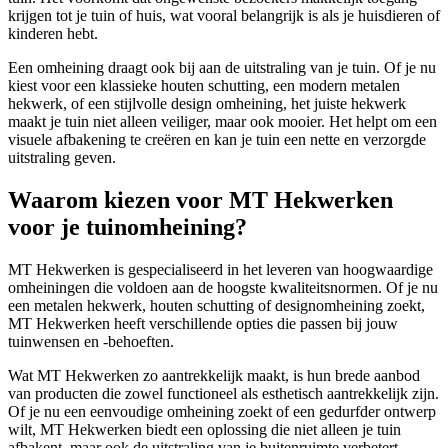
krijgen tot je tuin of huis, wat vooral belangrijk is als je huisdieren of
kinderen hebt.
Een omheining draagt ook bij aan de uitstraling van je tuin. Of je nu
kiest voor een klassieke houten schutting, een modern metalen
hekwerk, of een stijlvolle design omheining, het juiste hekwerk
maakt je tuin niet alleen veiliger, maar ook mooier. Het helpt om een
visuele afbakening te creëren en kan je tuin een nette en verzorgde
uitstraling geven.
Waarom kiezen voor MT Hekwerken
voor je tuinomheining?
MT Hekwerken is gespecialiseerd in het leveren van hoogwaardige
omheiningen die voldoen aan de hoogste kwaliteitsnormen. Of je nu
een metalen hekwerk, houten schutting of designomheining zoekt,
MT Hekwerken heeft verschillende opties die passen bij jouw
tuinwensen en -behoeften.
Wat MT Hekwerken zo aantrekkelijk maakt, is hun brede aanbod
van producten die zowel functioneel als esthetisch aantrekkelijk zijn.
Of je nu een eenvoudige omheining zoekt of een gedurfder ontwerp
wilt, MT Hekwerken biedt een oplossing die niet alleen je tuin
afbakent, maar ook de uitstraling van je buitenruimte verbetert.