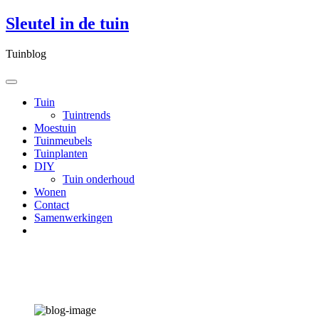
Skip
Sleutel in de tuin
to
content
Tuinblog
Tuin
Tuintrends
Moestuin
Tuinmeubels
Tuinplanten
DIY
Tuin onderhoud
Wonen
Contact
Samenwerkingen
Waarom kiezen voor MT Hekwerken
voor je tuinomheining?