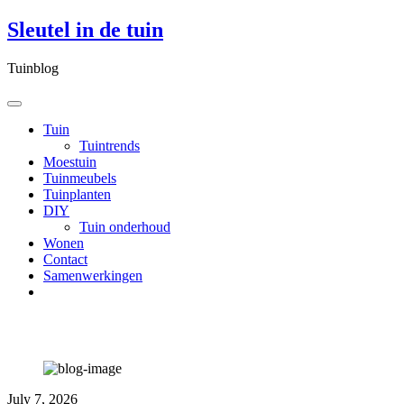
Skip
Sleutel in de tuin
to
content
Tuinblog
Tuin
Tuintrends
Moestuin
Tuinmeubels
Tuinplanten
DIY
Tuin onderhoud
Wonen
Contact
Samenwerkingen
Category: Overig
July 7, 2026