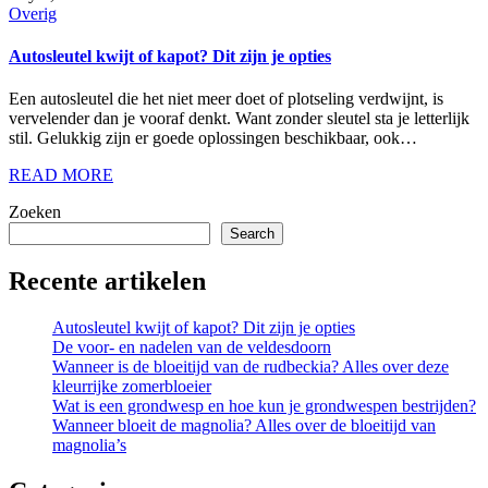
Overig
Autosleutel kwijt of kapot? Dit zijn je opties
Een autosleutel die het niet meer doet of plotseling verdwijnt, is
vervelender dan je vooraf denkt. Want zonder sleutel sta je letterlijk
stil. Gelukkig zijn er goede oplossingen beschikbaar, ook…
READ MORE
Zoeken
Search
Recente artikelen
Autosleutel kwijt of kapot? Dit zijn je opties
De voor- en nadelen van de veldesdoorn
Wanneer is de bloeitijd van de rudbeckia? Alles over deze
kleurrijke zomerbloeier
Wat is een grondwesp en hoe kun je grondwespen bestrijden?
Wanneer bloeit de magnolia? Alles over de bloeitijd van
magnolia’s