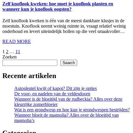
Zelf knoflook kweken: hoe moet je knoflook planten en
wanneer kun je knoflook oogsten?
Zelf knoflook kweken is één van de meest dankbare klusjes in de
moestuin. Knoflook neemt weinig ruimte in, vraagt relatief weinig
onderhoud en levert uiteindelijk bollen op die veel smaakvoller…
READ MORE
Posts
1
2
…
11
Zoeken
pagination
Search
Recente artikelen
Autosleutel kwijt of kapot? Dit zijn je opties
De voor- en nadelen van de veldesdoorn
Wanneer is de bloeitijd van de rudbeckia? Alles over deze
kleurrijke zomerbloeier
Wat is een grondwesp en hoe kun je grondwespen bestrijden?
Wanneer bloeit de magnolia? Alles over de bloeitijd van
magnolia’s
Categorien