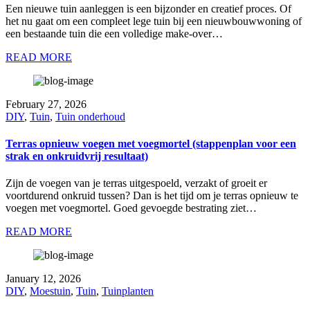
Een nieuwe tuin aanleggen is een bijzonder en creatief proces. Of
het nu gaat om een compleet lege tuin bij een nieuwbouwwoning of
een bestaande tuin die een volledige make-over…
READ MORE
February 27, 2026
DIY
,
Tuin
,
Tuin onderhoud
Terras opnieuw voegen met voegmortel (stappenplan voor een
strak en onkruidvrij resultaat)
Zijn de voegen van je terras uitgespoeld, verzakt of groeit er
voortdurend onkruid tussen? Dan is het tijd om je terras opnieuw te
voegen met voegmortel. Goed gevoegde bestrating ziet…
READ MORE
January 12, 2026
DIY
,
Moestuin
,
Tuin
,
Tuinplanten