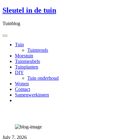
Skip
Sleutel in de tuin
to
content
Tuinblog
Tuin
Tuintrends
Moestuin
Tuinmeubels
Tuinplanten
DIY
Tuin onderhoud
Wonen
Contact
Samenwerkingen
Sleutel in de Tuin
July 7, 2026