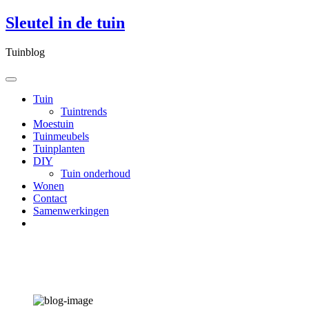
Skip
Sleutel in de tuin
to
content
Tuinblog
Tuin
Tuintrends
Moestuin
Tuinmeubels
Tuinplanten
DIY
Tuin onderhoud
Wonen
Contact
Samenwerkingen
Upgrade je tuin met zwerfkeien en grote
keien