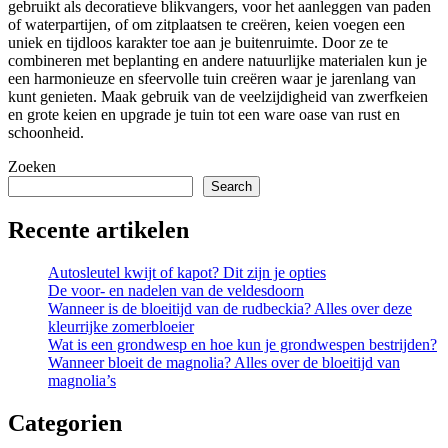
gebruikt als decoratieve blikvangers, voor het aanleggen van paden
of waterpartijen, of om zitplaatsen te creëren, keien voegen een
uniek en tijdloos karakter toe aan je buitenruimte. Door ze te
combineren met beplanting en andere natuurlijke materialen kun je
een harmonieuze en sfeervolle tuin creëren waar je jarenlang van
kunt genieten. Maak gebruik van de veelzijdigheid van zwerfkeien
en grote keien en upgrade je tuin tot een ware oase van rust en
schoonheid.
Zoeken
Search
Recente artikelen
Autosleutel kwijt of kapot? Dit zijn je opties
De voor- en nadelen van de veldesdoorn
Wanneer is de bloeitijd van de rudbeckia? Alles over deze
kleurrijke zomerbloeier
Wat is een grondwesp en hoe kun je grondwespen bestrijden?
Wanneer bloeit de magnolia? Alles over de bloeitijd van
magnolia’s
Categorien