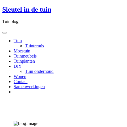
Skip
Sleutel in de tuin
to
content
Tuinblog
Tuin
Tuintrends
Moestuin
Tuinmeubels
Tuinplanten
DIY
Tuin onderhoud
Wonen
Contact
Samenwerkingen
Tips voor het gebruik van
sandwichpanelen en polycarbonaat platen