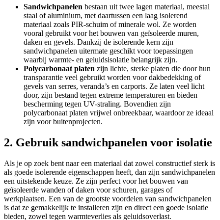
Sandwichpanelen
bestaan uit twee lagen materiaal, meestal
staal of aluminium, met daartussen een laag isolerend
materiaal zoals PIR-schuim of minerale wol. Ze worden
vooral gebruikt voor het bouwen van geïsoleerde muren,
daken en gevels. Dankzij de isolerende kern zijn
sandwichpanelen uitermate geschikt voor toepassingen
waarbij warmte- en geluidsisolatie belangrijk zijn.
Polycarbonaat platen
zijn lichte, sterke platen die door hun
transparantie veel gebruikt worden voor dakbedekking of
gevels van serres, veranda’s en carports. Ze laten veel licht
door, zijn bestand tegen extreme temperaturen en bieden
bescherming tegen UV-straling. Bovendien zijn
polycarbonaat platen vrijwel onbreekbaar, waardoor ze ideaal
zijn voor buitenprojecten.
2. Gebruik sandwichpanelen voor isolatie
Als je op zoek bent naar een materiaal dat zowel constructief sterk is
als goede isolerende eigenschappen heeft, dan zijn sandwichpanelen
een uitstekende keuze. Ze zijn perfect voor het bouwen van
geïsoleerde wanden of daken voor schuren, garages of
werkplaatsen. Een van de grootste voordelen van sandwichpanelen
is dat ze gemakkelijk te installeren zijn en direct een goede isolatie
bieden, zowel tegen warmteverlies als geluidsoverlast.