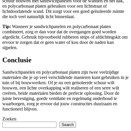
schuur bouwen met sandwichpanelen voor de wanden en het dak,
en polycarbonaat platen gebruiken voor een lichtstraat of
lichtdoorlatende wand. Dit zorgt voor een goed geïsoleerde ruimte
die toch veel natuurlijk licht binnenlaat.
Tip:
Wanneer je sandwichpanelen en polycarbonaat platen
combineert, zorg er dan voor dat de overgangen goed worden
afgedicht. Gebruik bijvoorbeeld rubberen strips of afdichtingskit om
ervoor te zorgen dat er geen water of kou door de naden kan
sijpelen.
Conclusie
Sandwichpanelen en polycarbonaat platen zijn twee veelzijdige
materialen die je op veel verschillende manieren kunt gebruiken in je
tuin of bij bouwwerken. Of je nu een geïsoleerde schuur wilt
bouwen, een lichte overkapping wilt realiseren of een serre wilt
creëren, beide materialen bieden de perfecte oplossing. Door de
juiste bevestiging, goede ventilatie en regelmatig onderhoud te
waarborgen, zorg je ervoor dat jouw constructies duurzaam en
functioneel blijven.
Zoeken
Search