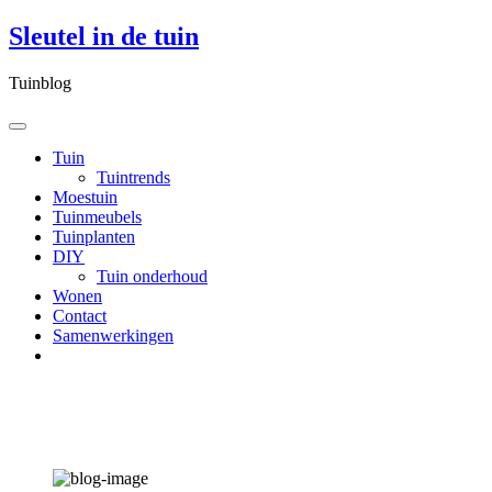
Skip
Sleutel in de tuin
to
content
Tuinblog
Tuin
Tuintrends
Moestuin
Tuinmeubels
Tuinplanten
DIY
Tuin onderhoud
Wonen
Contact
Samenwerkingen
Tips voor het gebruik van een
droogmolen in de tuin