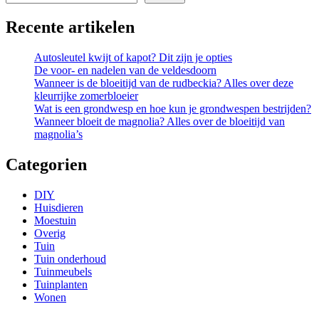
Recente artikelen
Autosleutel kwijt of kapot? Dit zijn je opties
De voor- en nadelen van de veldesdoorn
Wanneer is de bloeitijd van de rudbeckia? Alles over deze
kleurrijke zomerbloeier
Wat is een grondwesp en hoe kun je grondwespen bestrijden?
Wanneer bloeit de magnolia? Alles over de bloeitijd van
magnolia’s
Categorien
DIY
Huisdieren
Moestuin
Overig
Tuin
Tuin onderhoud
Tuinmeubels
Tuinplanten
Wonen